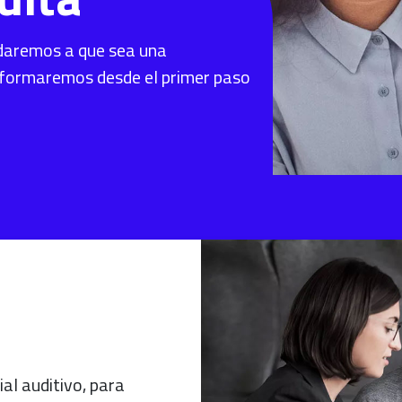
udaremos a que sea una
informaremos desde el primer paso
al auditivo, para