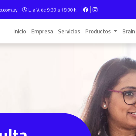
Pasar al contenido principal
vo.com.uy
L. a V. de 9:30 a 18:00 h.
Navegación principal
Inicio
Empresa
Servicios
Productos
Brain
ulta