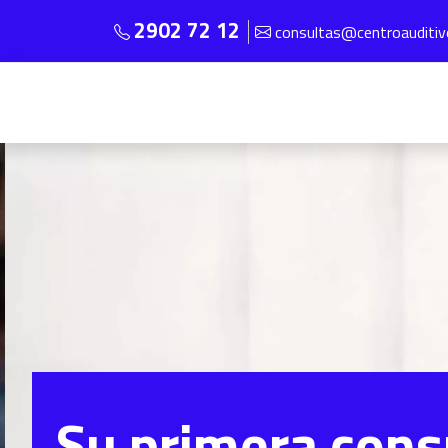
2902 72 12
consultas@centroauditi
Su primera cons