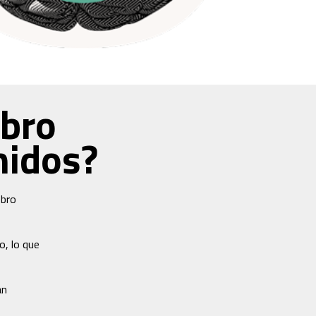
ebro
nidos?
ebro
o, lo que
an