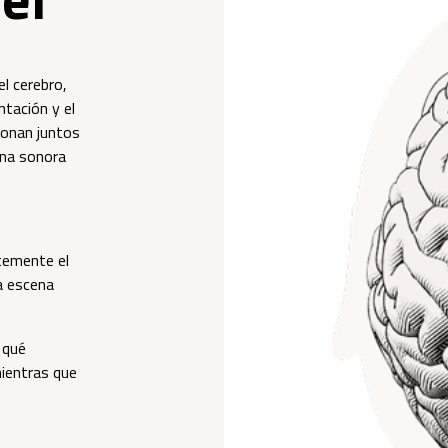
el cerebro,
tación y el
onan juntos
ena sonora
temente el
a escena
 qué
mientras que