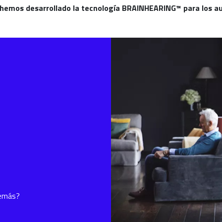
 hemos desarrollado la tecnología BRAINHEARING™ para los au
demás?