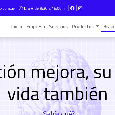
Pasar al contenido principal
vo.com.uy
L. a V. de 9:30 a 18:00 h.
Navegación principal
Inicio
Empresa
Servicios
Productos
Brain
ción mejora, su
vida también
¿Sabía qué?