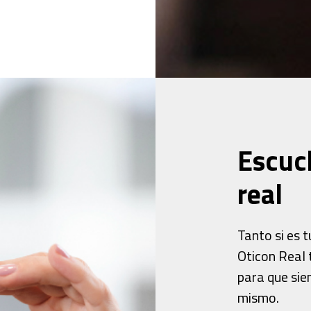
Escuc
real
Tanto si es 
Oticon Real 
para que sie
mismo.