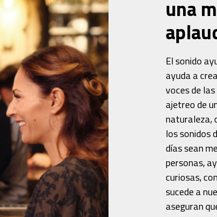
una m
aplau
El sonido ay
ayuda a crea
voces de las
ajetreo de un
naturaleza, o
los sonidos 
días sean m
personas, a
curiosas, co
sucede a nue
aseguran qu