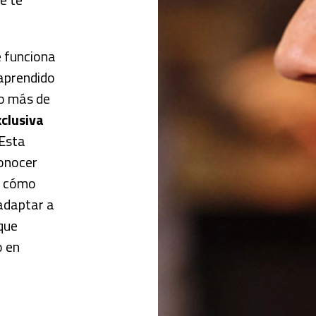
e funciona
 aprendido
ro más de
clusiva
 Esta
conocer
 y cómo
 adaptar a
que
o en