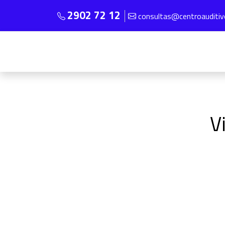
2902 72 12
consultas@centroauditi
V