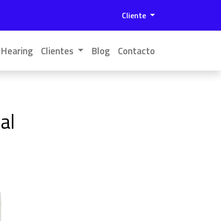
Menú de cuenta de 
Cliente
 Hearing
Clientes
Blog
Contacto
al