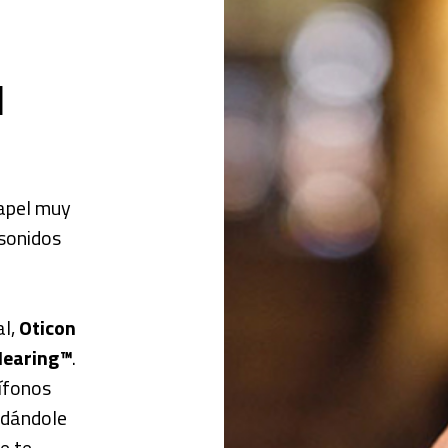
l
papel muy
 sonidos
al,
Oticon
nHearing™
.
dífonos
 dándole
e te