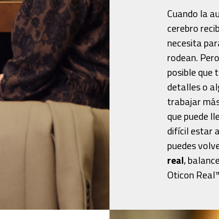
Cuando la au
cerebro reci
necesita par
rodean. Pero 
posible que 
detalles o a
trabajar más
que puede ll
difícil esta
puedes volv
real
, balanc
Oticon Real