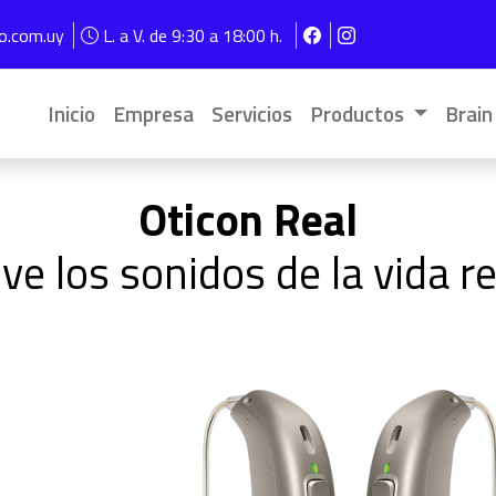
Pasar al contenido principal
vo.com.uy
L. a V. de 9:30 a 18:00 h.
Navegación principal
Inicio
Empresa
Servicios
Productos
Brain
Oticon Real
ive los sonidos de la vida re